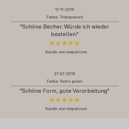
17-11-2019
Farbe: Transparent
"Schöne Becher. Würde ich wieder
bestellen."
★
★
★
★
★
★
★
★
★
★
Kunde von mepal.com
27-07-2019
Farbe: Retro green
"Schöne Form, gute Verarbeitung"
★
★
★
★
★
★
★
★
★
★
Kunde von mepal.com