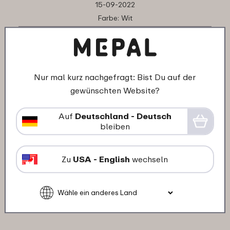
15-09-2022
Farbe: Wit
"Ersatz für 20 Jahre alte Camping
Becher"
★
★
★
★
★
★
★
★
★
★
Nur mal kurz nachgefragt: Bist Du auf der
Kunde von mepal.com
gewünschten Website?
Auf
Deutschland - Deutsch
14-10-2021
bleiben
Farbe: Transparent
"Schade ist nur, der klebe Rückstand auf
Zu
USA - English
wechseln
dem Becher Boden geht nicht ab, von
den etiketten"
★
★
★
★
★
★
★
★
★
★
Susanne H