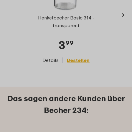
›
Bec
Henkelbecher Basic 314 -
transparent
3
99
Details
Bestellen
D
Das sagen andere Kunden über
Becher 234: