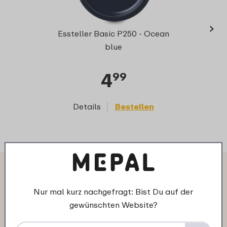
›
Frühs
Essteller Basic P250 - Ocean
blue
4
99
Details
Bestellen
D
Das sagen andere Kunden über
Suppenteller Basic D195:
Nur mal kurz nachgefragt: Bist Du auf der
gewünschten Website?