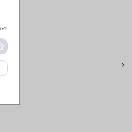
te?
›
Henkelbecher Basic 314 -
Retro green
3
99
Details
Bestellen