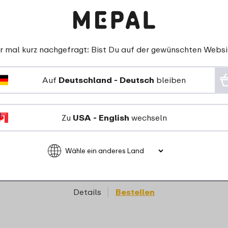
r mal kurz nachgefragt: Bist Du auf der gewünschten Websi
Auf
Deutschland - Deutsch
bleiben
Zu
USA - English
wechseln
Essteller Basic P250 -
Retro green
4
99
Details
Bestellen