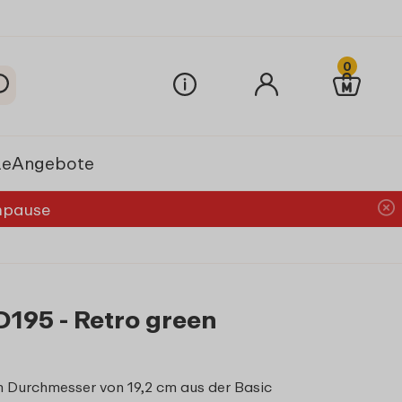
0
le
Angebote
chpause
D195 - Retro green
m Durchmesser von 19,2 cm aus der Basic