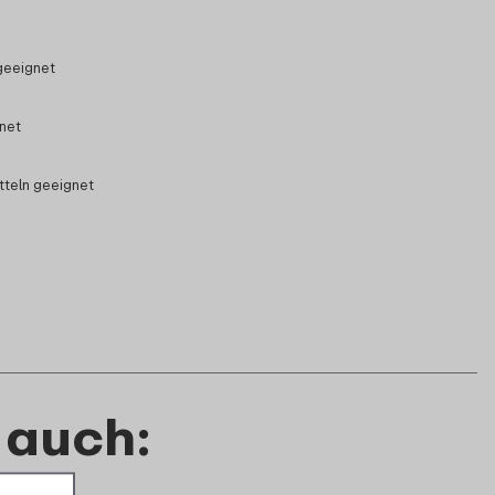
geeignet
gnet
tteln geeignet
 auch: