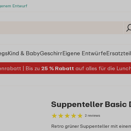
igenem Entwurf
egs
Kind & Baby
Geschirr
Eigene Entwürfe
Ersatztei
nrabatt | Bis zu
25 % Rabatt
auf alles für die Lun
Suppenteller Basic 
★
★
★
★
★
★
★
★
★
★
2 reviews
Retro grüner Suppenteller mit eine