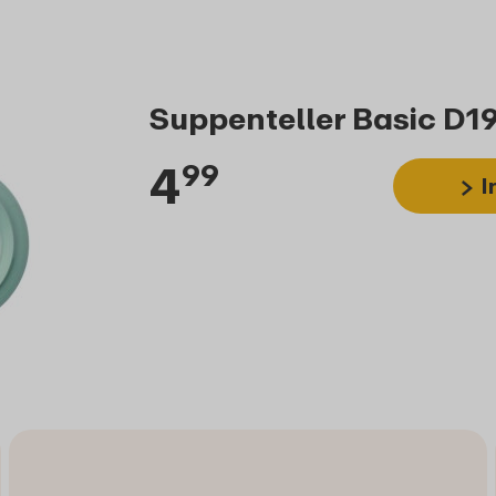
Suppenteller Basic D19
4
99
I