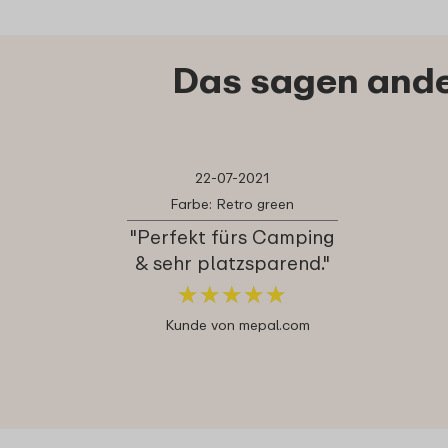
Das sagen ande
22-07-2021
Farbe: Retro green
"Perfekt fürs Camping
& sehr platzsparend."
★
★
★
★
★
★
★
★
★
★
Kunde von mepal.com