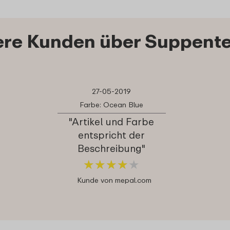
re Kunden über Suppentel
27-05-2019
Farbe: Ocean Blue
"Artikel und Farbe
entspricht der
Beschreibung"
★
★
★
★
★
★
★
★
★
★
Kunde von mepal.com