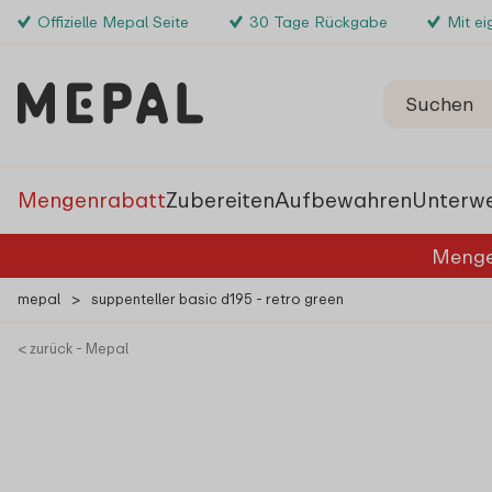
Offizielle Mepal Seite
30 Tage Rückgabe
Mit e
Mengenrabatt
Zubereiten
Aufbewahren
Unterw
Menge
mepal
>
suppenteller basic d195 - retro green
< zurück - Mepal