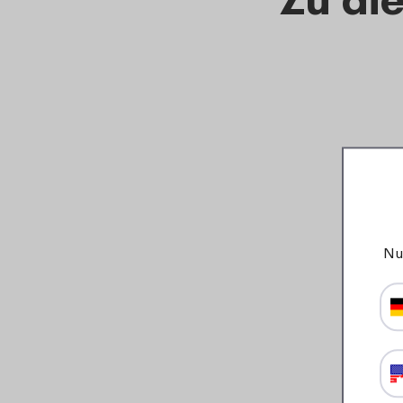
Nu
Frühstücksteller Basic
P220 - Ocean blue
4
49
Details
Bestellen