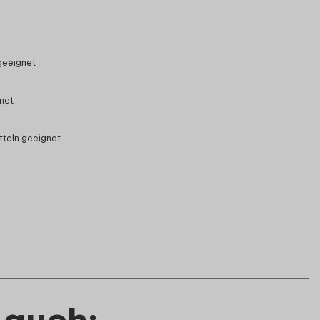
geeignet
gnet
tteln geeignet
 auch: