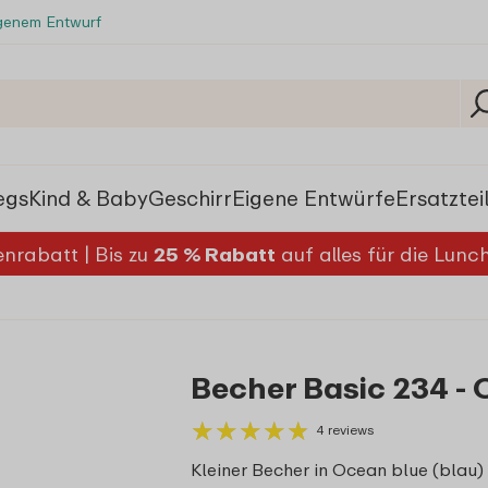
igenem Entwurf
egs
Kind & Baby
Geschirr
Eigene Entwürfe
Ersatztei
nrabatt | Bis zu
25 % Rabatt
auf alles für die Lun
Becher Basic 234 -
★
★
★
★
★
★
★
★
★
★
4 reviews
Kleiner Becher in Ocean blue (blau)