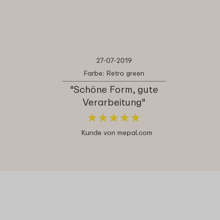
27-07-2019
Farbe: Retro green
"Schöne Form, gute
Verarbeitung"
★
★
★
★
★
★
★
★
★
★
Kunde von mepal.com