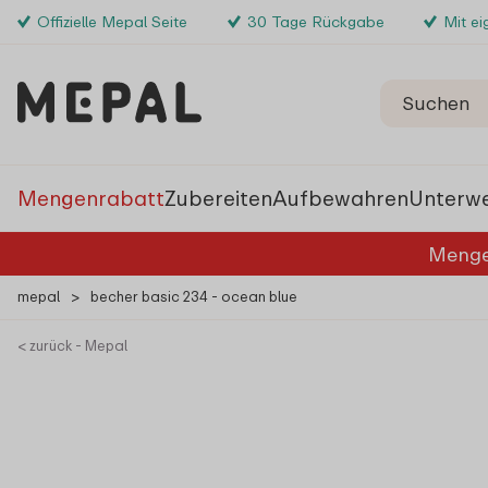
Offizielle Mepal Seite
30 Tage Rückgabe
Mit e
Mengenrabatt
Zubereiten
Aufbewahren
Unterw
Menge
mepal
>
becher basic 234 - ocean blue
< zurück - Mepal