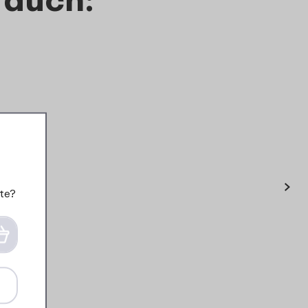
›
te?
Henkelbecher Basic 314 -
Ocean blue
3
99
Details
Bestellen