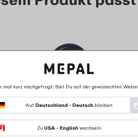
r mal kurz nachgefragt: Bist Du auf der gewünschten Websi
Suppenteller Basic D195 -
Ocean blue
Auf
Deutschland - Deutsch
bleiben
4
99
Zu
USA - English
wechseln
Details
Bestellen