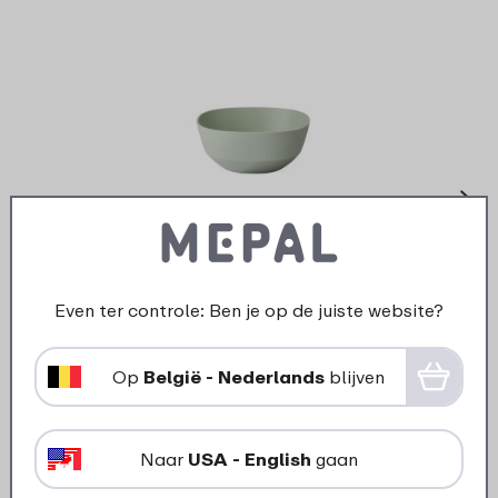
›
Serve
Serveerschaal Silueta 750 ml -
Nordic sage
7
49
Even ter controle: Ben je op de juiste website?
Bekijk
Bestel
Op
België - Nederlands
blijven
Naar
USA - English
gaan