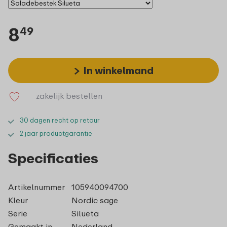
8
49
In winkelmand
zakelijk bestellen
30 dagen recht op retour
2 jaar productgarantie
Specificaties
Artikelnummer
105940094700
Kleur
Nordic sage
Serie
Silueta
Gemaakt in
Nederland