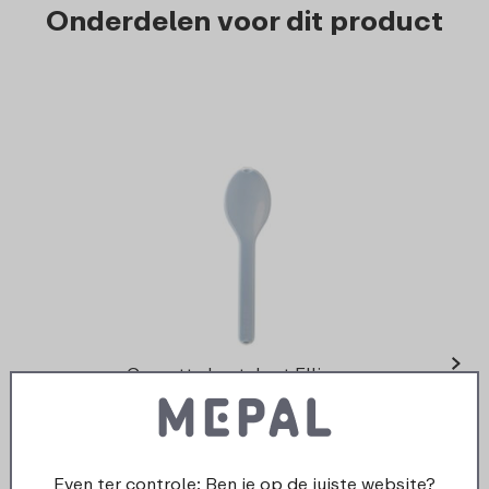
Onderdelen voor dit product
›
Cassette bestekset Ellipse -
Nordic blue
3
19
Even ter controle: Ben je op de juiste website?