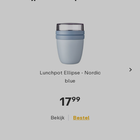
›
Sna
Lunchpot Ellipse - Nordic
blue
17
99
Bekijk
Bestel