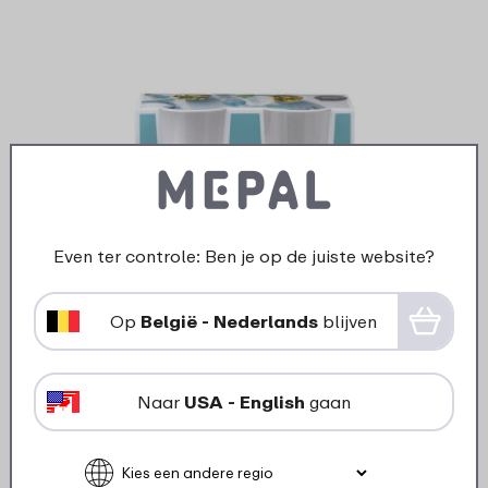
Even ter controle: Ben je op de juiste website?
Glas Flow 275 ml - set van 2 stuks
Op
België - Nederlands
blijven
8
99
Bekijk
Bestel
Naar
USA - English
gaan