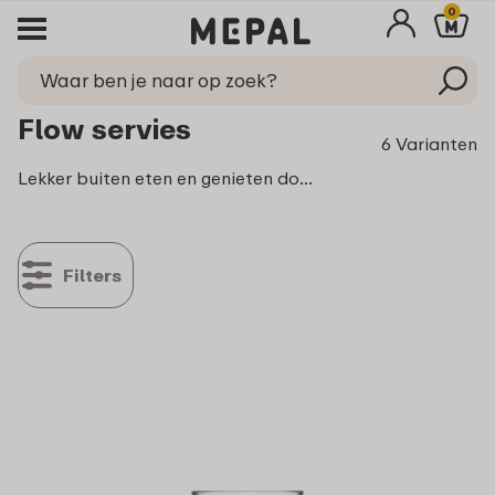
0
Flow servies
6 Varianten
Lekker buiten eten en genieten doe je in stijl. Maar dan wel in de stijl die tegen een stootje kan! Ontdek nu het Flow buitenservies, bestaande uit diverse borden, schaaltjes en mokken. Natuurlijk krasbestendig en robuust! Ideaal voor in de tuin, op je balkon of mee naar de camping!
Filters