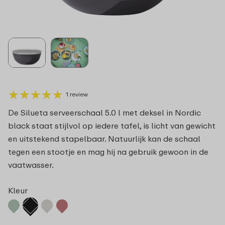
★
★
★
★
★
★
★
★
★
★
1 review
De Silueta serveerschaal 5.0 l met deksel in Nordic
black staat stijlvol op iedere tafel, is licht van gewicht
en uitstekend stapelbaar. Natuurlijk kan de schaal
tegen een stootje en mag hij na gebruik gewoon in de
vaatwasser.
Kleur