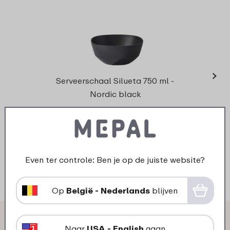
›
Serve
Serveerschaal Silueta 750 ml -
Nordic black
7
49
Bekijk
Bestel
Even ter controle: Ben je op de juiste website?
Op
België - Nederlands
blijven
Wat anderen zeggen over
Naar
USA - English
gaan