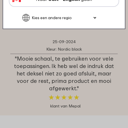
Serveerschaal Silueta 5.0 l met
deksel:
25-09-2024
Kleur: Nordic black
"Mooie schaal, te gebruiken voor vele
toepassingen. Ik heb wel de indruk dat
het deksel niet zo goed afsluit, maar
voor de rest, prima product en mooi
afgewerkt."
★
★
★
★
★
★
★
★
★
★
klant van Mepal