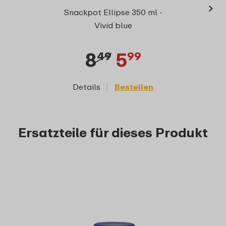
›
Ellip
Snackpot Ellipse 350 ml -
Vivid blue
8
5
49
99
Details
Bestellen
D
Ersatzteile für dieses Produkt