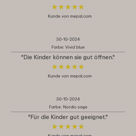
★
★
★
★
★
★
★
★
★
★
Kunde von mepal.com
30-10-2024
Farbe: Vivid blue
"Die Kinder können sie gut öffnen."
★
★
★
★
★
★
★
★
★
★
Kunde von mepal.com
30-10-2024
Farbe: Nordic sage
"Für die Kinder gut geeignet."
★
★
★
★
★
★
★
★
★
★
Kunde von mepal.com