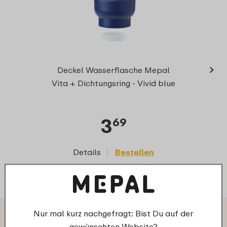
›
Lasche
Deckel Wasserflasche Mepal
Vita + Dichtungsring - Vivid blue
3
69
Details
Bestellen
D
Nur mal kurz nachgefragt: Bist Du auf der
Das sagen andere Kunden über
gewünschten Website?