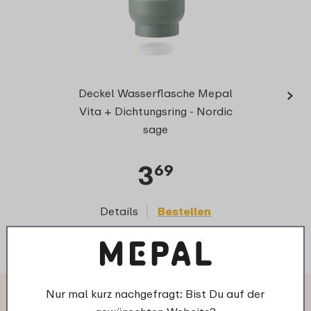
›
Lasche
Deckel Wasserflasche Mepal
Vita + Dichtungsring - Nordic
sage
3
69
Details
Bestellen
D
Nur mal kurz nachgefragt: Bist Du auf der
Das sagen andere Kunden über