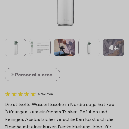
4+
Personalisieren
★
★
★
★
★
★
★
★
★
★
6 reviews
Die stilvolle Wasserflasche in Nordic sage hat zwei
Öffnungen: zum einfachen Trinken, Befüllen und
Reinigen. Auslaufsicher verschließen lässt sich die
Flasche mit einer kurzen Deckeldrehung. Ideal für