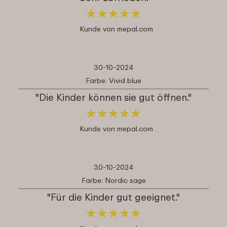
★
★
★
★
★
★
★
★
★
★
Kunde von mepal.com
30-10-2024
Farbe: Vivid blue
"Die Kinder können sie gut öffnen."
★
★
★
★
★
★
★
★
★
★
Kunde von mepal.com
30-10-2024
Farbe: Nordic sage
"Für die Kinder gut geeignet."
★
★
★
★
★
★
★
★
★
★