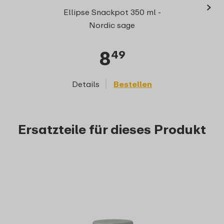
›
Ellips
Ellipse Snackpot 350 ml -
Nordic sage
8
49
Details
Bestellen
D
Ersatzteile für dieses Produkt