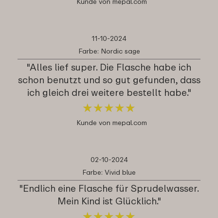
Kunde von mepal.com
11-10-2024
Farbe: Nordic sage
"Alles lief super. Die Flasche habe ich
schon benutzt und so gut gefunden, dass
ich gleich drei weitere bestellt habe."
★
★
★
★
★
★
★
★
★
★
Kunde von mepal.com
02-10-2024
Farbe: Vivid blue
"Endlich eine Flasche für Sprudelwasser.
Mein Kind ist Glücklich."
★
★
★
★
★
★
★
★
★
★