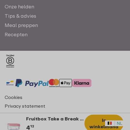
Onze helden
Tips & advies
Meal preppen
Recepten
Cookies
Privacy statement
Algemene voorwaarden - consumenten
Fruitbox Take a Break - Nordic pink
In
© Copyright 2026 Mepal
NL
winkelmand
4
12