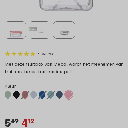
★
★
★
★
★
★
★
★
★
★
8 reviews
Met deze fruitbox van Mepal wordt het meenemen van
fruit en stukjes fruit kinderspel.
Kleur
5
4
49
12