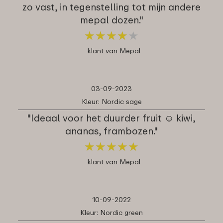
zo vast, in tegenstelling tot mijn andere
mepal dozen."
★
★
★
★
★
★
★
★
★
★
klant van Mepal
03-09-2023
Kleur: Nordic sage
"Ideaal voor het duurder fruit ☺️ kiwi,
ananas, frambozen."
★
★
★
★
★
★
★
★
★
★
klant van Mepal
10-09-2022
Kleur: Nordic green