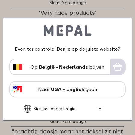
Kleur: Nordic sage
"Very nace products"
★
★
★
★
★
★
★
★
★
★
klant van Mepal
Even ter controle: Ben je op de juiste website?
23-01-2024
Kleur: Vivid blue
Op
België - Nederlands
blijven
"Mijn zoon is super blij mee"
★
★
★
★
★
★
★
★
★
★
Naar
USA - English
gaan
klant van Mepal
20-12-2023
Kleur: Nordic sage
"prachtig doosje maar het deksel zit niet