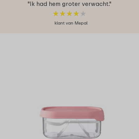
"Ik had hem groter verwacht."
★
★
★
★
★
★
★
★
★
★
klant van Mepal