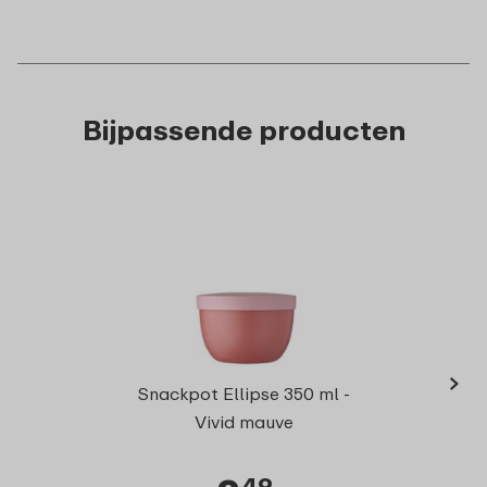
Bijpassende producten
›
Lunch
Snackpot Ellipse 350 ml -
Vivid mauve
49