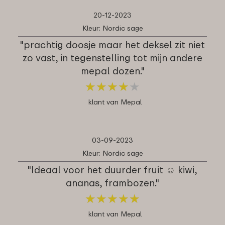
20-12-2023
Kleur: Nordic sage
"prachtig doosje maar het deksel zit niet
zo vast, in tegenstelling tot mijn andere
mepal dozen."
★
★
★
★
★
★
★
★
★
★
klant van Mepal
03-09-2023
Kleur: Nordic sage
"Ideaal voor het duurder fruit ☺️ kiwi,
ananas, frambozen."
★
★
★
★
★
★
★
★
★
★
klant van Mepal