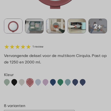
2+
★
★
★
★
★
★
★
★
★
★
1 review
Vervangende deksel voor de multikom Cirqula. Past op
de 1250 en 2000 ml.
Kleur
8 varianten