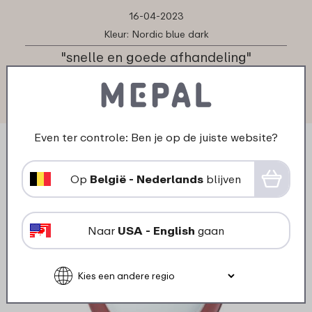
16-04-2023
Kleur: Nordic blue dark
"snelle en goede afhandeling"
★
★
★
★
★
★
★
★
★
★
klant van Mepal
Even ter controle: Ben je op de juiste website?
Op
België - Nederlands
blijven
Naar
USA - English
gaan