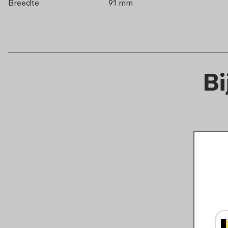
Breedte
91 mm
B