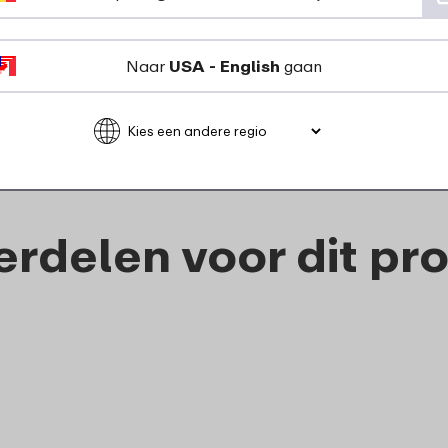
Waterfles Ellipse 500 ml -
Vivid blue
Naar
USA - English
gaan
11
99
Bekijk
Bestel
rdelen voor dit pr