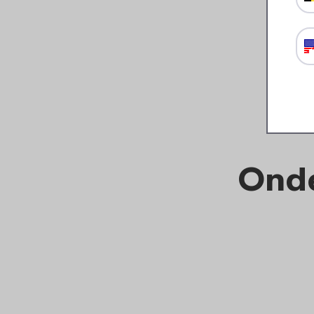
Ellipse fruit-& veggiepot -
Vivid blue
16
8
99
49
Bekijk
Bestel
Onde