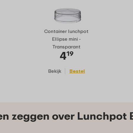
Onder
Container lunchpot
middendekse
Ellipse mini -
Ellipse mini 
Transparant
4
5
19
Bekijk
Bestel
Bekijk
n zeggen over Lunchpot El