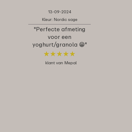
13-09-2024
Kleur: Nordic sage
"Perfecte afmeting
voor een
yoghurt/granola 😁"
★
★
★
★
★
★
★
★
★
★
klant van Mepal