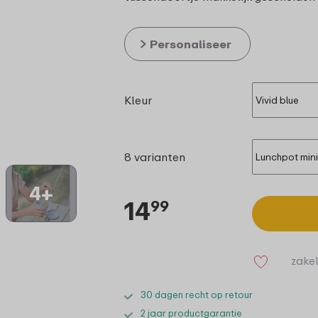
Personaliseer
Kleur
8 varianten
4+
14
99
zakel
30 dagen recht op retour
2 jaar productgarantie