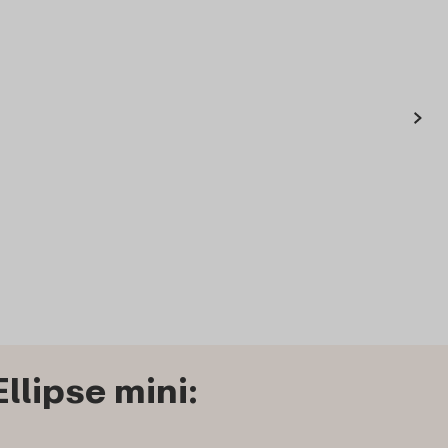
›
- en
Afdichtring lunchpot
l lunchpot
Ellipse mini - helder
- Vivid blue
1
69
69
Bestel
Bekijk
Bestel
lipse mini: