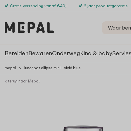
Gratis verzending vanaf €40,-
2 jaar productgarantie
Bereiden
Bewaren
Onderweg
Kind & baby
Servie
mepal
>
lunchpot ellipse mini - vivid blue
< terug naar Mepal