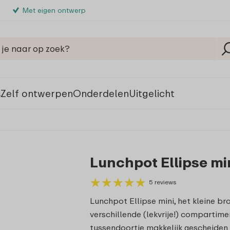
Met eigen ontwerp
s
Zelf ontwerpen
Onderdelen
Uitgelicht
Lunchpot Ellipse min
★
★
★
★
★
★
★
★
★
★
5 reviews
Lunchpot Ellipse mini, het kleine br
verschillende (lekvrije!) compartime
tussendoortje makkelijk gescheiden