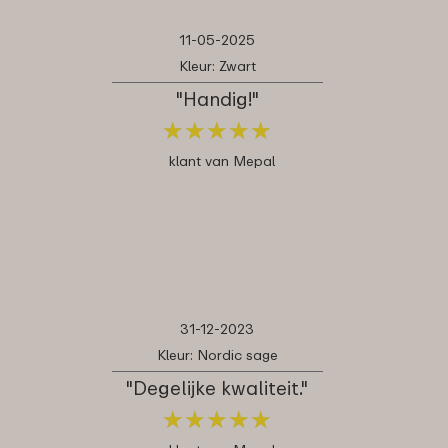
11-05-2025
Kleur: Zwart
"Handig!"
★
★
★
★
★
★
★
★
★
★
klant van Mepal
31-12-2023
Kleur: Nordic sage
"Degelijke kwaliteit."
★
★
★
★
★
★
★
★
★
★