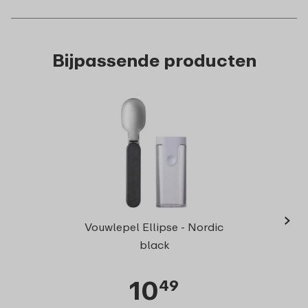
Bijpassende producten
›
Elli
Vouwlepel Ellipse - Nordic
black
10
49