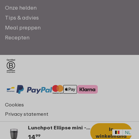
Onze helden
Tips & advies
Meal preppen
Recepten
Cookies
Privacy statement
Algemene voorwaarden - consumenten
Lunchpot Ellipse mini - Nordic black
In
© Copyright 2026 Mepal
NL
winkelmand
14
99