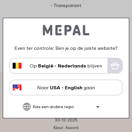
lunchp
- Transparant
4
19
Bekijk
Bestel
Even ter controle: Ben je op de juiste website?
Op
België - Nederlands
blijven
Wat anderen zeggen over
Naar
USA - English
gaan
Lunchpot Ellipse mini:
30-12-2025
Kleur: Assorti