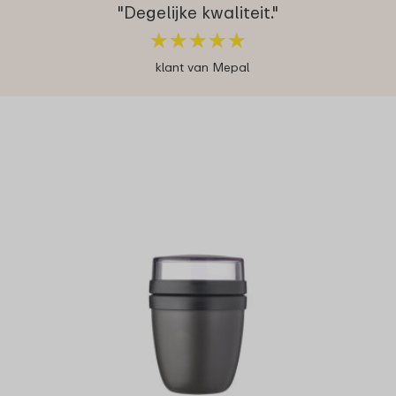
"Degelijke kwaliteit."
★
★
★
★
★
★
★
★
★
★
klant van Mepal