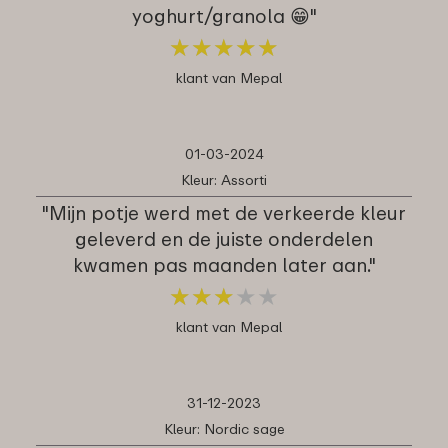
yoghurt/granola 😁"
★
★
★
★
★
★
★
★
★
★
klant van Mepal
01-03-2024
Kleur: Assorti
"Mijn potje werd met de verkeerde kleur
geleverd en de juiste onderdelen
kwamen pas maanden later aan."
★
★
★
★
★
★
★
★
★
★
klant van Mepal
31-12-2023
Kleur: Nordic sage