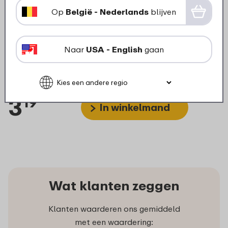
Op
België - Nederlands
blijven
Naar
USA - English
gaan
Cassette bestekset Ellipse -
Vivid blue
3
19
In winkelmand
Wat klanten zeggen
Klanten waarderen ons gemiddeld
met een waardering: