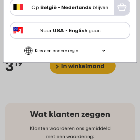
Op
België - Nederlands
blijven
Naar
USA - English
gaan
Cassette bestekset Ellipse -
Nordic sage
3
19
In winkelmand
Wat klanten zeggen
Klanten waarderen ons gemiddeld
met een waardering: