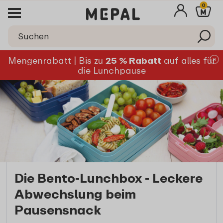
0
Mengenrabatt | Bis zu
25 % Rabatt
auf alles für
die Lunchpause
Die Bento-Lunchbox - Leckere
Abwechslung beim
Pausensnack