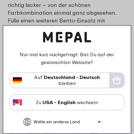
richtig lecker – von der schönen
Farbkombination einmal ganz abgesehen.
Fülle einen weiteren Bento-Einsatz mit
Kräuterdipp oder Tsatsiki und du hast gleich
schon das passende Dressing parat. So lässt
sich’s gesund und lecker genießen!
Nur mal kurz nachgefragt: Bist Du auf der
Immer wieder lecker ist auch ein
gewünschten Website?
Mittagssnack mit Roter Bete. Kräftig rot in
der Farbe, leicht süß und frisch im
Auf
Deutschland - Deutsch
Geschmack. Schalotten, Walnüsse,
bleiben
Pekannüsse, Ziegenkäse und Himbeeren sind
die ideale Ergänzung zu Roter Bete. Und alles
Zu
USA - English
wechseln
zusammen ergibt eine schmackhafte
Salatvariation.