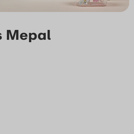
es Mepal
ngenrabatt
Mengenrabatt