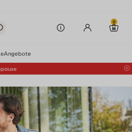
0
le
Angebote
chpause