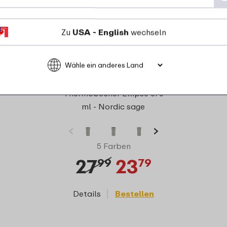
Zu
USA - English
wechseln
Thermobecher Ellipse 375
ml - Nordic sage
5 Farben
27
23
99
79
Details
Bestellen