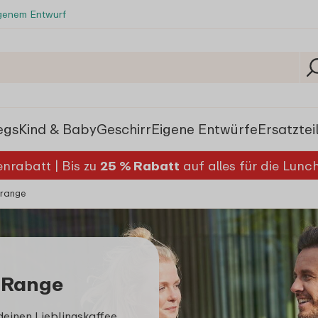
igenem Entwurf
egs
Kind & Baby
Geschirr
Eigene Entwürfe
Ersatztei
nrabatt | Bis zu
25 % Rabatt
auf alles für die Lun
-range
-Range
einen Lieblingskaffee