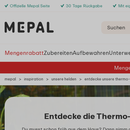
Offizielle Mepal Seite
30 Tage Rückgabe
Mit e
Mengenrabatt
Zubereiten
Aufbewahren
Unterw
Menge
mepal
>
inspiration
>
unsere helden
>
entdecke unsere thermo
Entdecke die Thermo
Du musst schon früh aus dem Haus? Dann nimm d