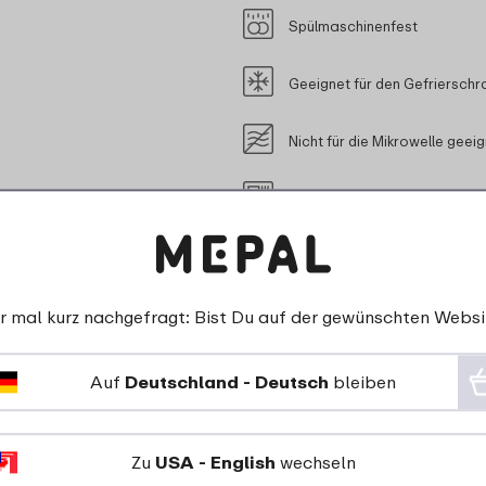
Spülmaschinenfest
Geeignet für den Gefrierschr
Nicht für die Mikrowelle geei
Für den Kontakt mit Lebensmi
r mal kurz nachgefragt: Bist Du auf der gewünschten Websi
esem Produkt passt
Auf
Deutschland - Deutsch
bleiben
Zu
USA - English
wechseln