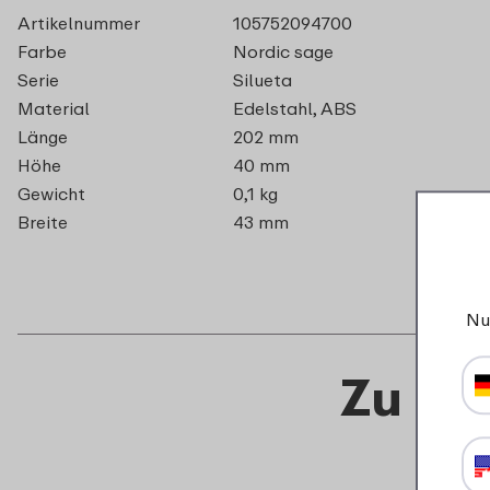
Artikelnummer
105752094700
Farbe
Nordic sage
Serie
Silueta
Material
Edelstahl, ABS
Länge
202 mm
Höhe
40 mm
Gewicht
0,1 kg
Breite
43 mm
Nu
Zu di