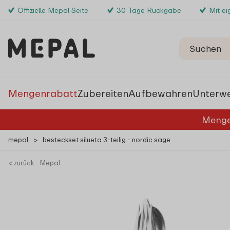
Offizielle Mepal Seite
30 Tage Rückgabe
Mit e
Mengenrabatt
Zubereiten
Aufbewahren
Unterw
Menge
mepal
>
besteckset silueta 3-teilig - nordic sage
< zurück - Mepal