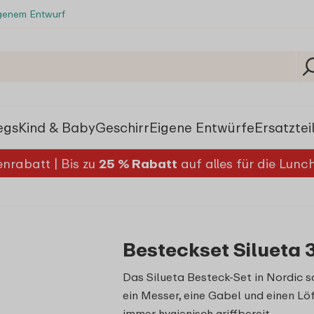
igenem Entwurf
egs
Kind & Baby
Geschirr
Eigene Entwürfe
Ersatztei
nrabatt | Bis zu
25 % Rabatt
auf alles für die Lun
Besteckset Silueta 3
Das Silueta Besteck-Set in Nordic s
ein Messer, eine Gabel und einen Lö
immer hygienisch griffbereit.