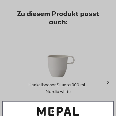
Zu diesem Produkt passt
auch:
›
Schal
Henkelbecher Silueta 300 ml -
Nordic white
7
49