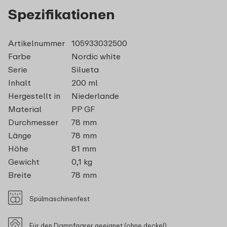
Spezifikationen
Artikelnummer
105933032500
Farbe
Nordic white
Serie
Silueta
Inhalt
200 ml
Hergestellt in
Niederlande
Material
PP GF
Durchmesser
78 mm
Länge
78 mm
Höhe
81 mm
Gewicht
0,1 kg
Breite
78 mm
Spülmaschinenfest
Für den Dampfgarer geeignet (ohne deckel)