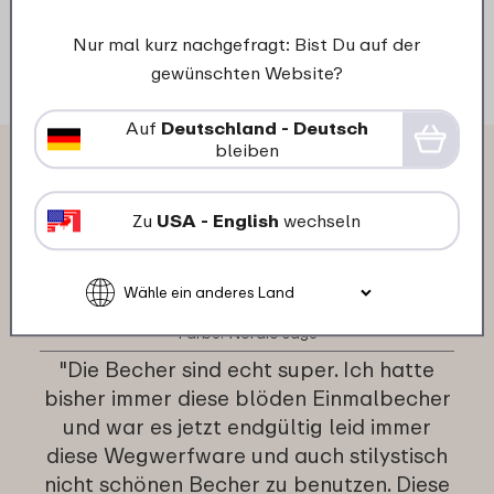
Details
Bestellen
D
Nur mal kurz nachgefragt: Bist Du auf der
gewünschten Website?
Auf
Deutschland - Deutsch
bleiben
Das sagen andere Kunden über
Becher Silueta 200 ml:
Zu
USA - English
wechseln
09-11-2025
Farbe: Nordic sage
"Die Becher sind echt super. Ich hatte
bisher immer diese blöden Einmalbecher
und war es jetzt endgültig leid immer
diese Wegwerfware und auch stilystisch
nicht schönen Becher zu benutzen. Diese