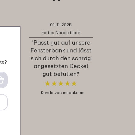
01-11-2025
Farbe: Nordic black
"Passt gut auf unsere
Fensterbank und lässt
sich durch den schräg
te?
angesetzten Deckel
gut befüllen."
★
★
★
★
★
★
★
★
★
★
Kunde von mepal.com