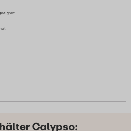
geeignet
gnet
hälter Calypso: