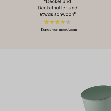
"Deckel und
Deckelhalter sind
etwas schwach"
★
★
★
★
★
★
★
★
★
★
Kunde von mepal.com