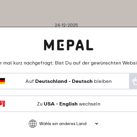
24-12-2025
Farbe: Nordic blue
"Bitte Text nur mi A.L.
Berlin unterschreiben"
★
★
★
★
★
★
★
★
★
★
r mal kurz nachgefragt: Bist Du auf der gewünschten Websi
Kunde von mepal.com
Auf
Deutschland - Deutsch
bleiben
Zu
USA - English
wechseln