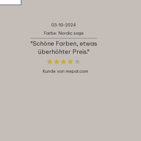
03-10-2024
Farbe: Nordic sage
"Schöne Farben, etwas
überhöhter Preis."
★
★
★
★
★
★
★
★
★
★
Kunde von mepal.com