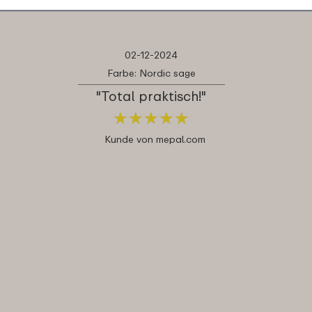
02-12-2024
Farbe: Nordic sage
"Total praktisch!"
★
★
★
★
★
★
★
★
★
★
Kunde von mepal.com