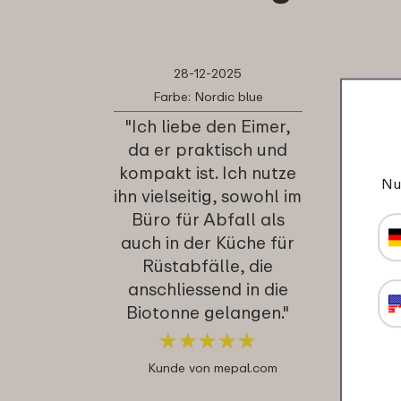
28-12-2025
Farbe: Nordic blue
"Ich liebe den Eimer,
da er praktisch und
kompakt ist. Ich nutze
Nu
ihn vielseitig, sowohl im
Büro für Abfall als
auch in der Küche für
Rüstabfälle, die
anschliessend in die
Biotonne gelangen."
★
★
★
★
★
★
★
★
★
★
Kunde von mepal.com