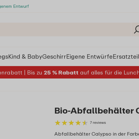
igenem Entwurf
egs
Kind & Baby
Geschirr
Eigene Entwürfe
Ersatztei
nrabatt | Bis zu
25 % Rabatt
auf alles für die Lun
Bio-Abfallbehälter 
★
★
★
★
★
★
★
★
★
★
7 reviews
Abfallbehälter Calypso in der Farbe