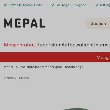
Offizielle Mepal Seite
30 Tage Rückgabe
Mit e
Mengenrabatt
Zubereiten
Aufbewahren
Unterw
Menge
mepal
>
bio-abfallbehälter calypso - nordic sage
< zurück - Mepal