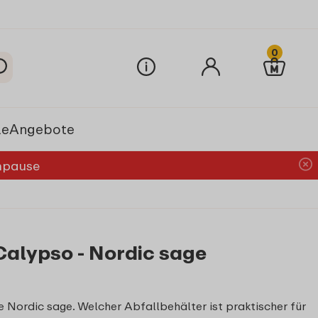
0
le
Angebote
chpause
Calypso - Nordic sage
 Nordic sage. Welcher Abfallbehälter ist praktischer für