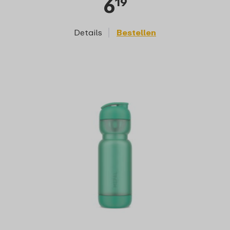
6
19
Details
Bestellen
D