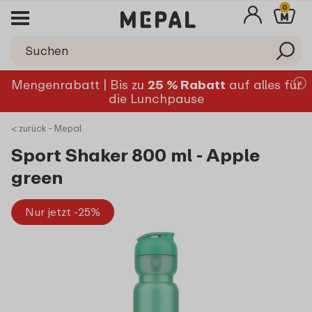
0
Mengenrabatt | Bis zu
25 % Rabatt
auf alles für
die Lunchpause
< zurück - Mepal
Sport Shaker 800 ml - Apple
green
Nur jetzt -25%