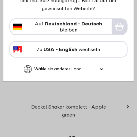
Nur mal kurz nachgefragt: Bist Du auf der
Ersatzteile für dieses Produkt
gewünschten Website?
Auf
Deutschland - Deutsch
bleiben
Zu
USA - English
wechseln
›
Mischei
Deckel Shaker komplett - Apple
green