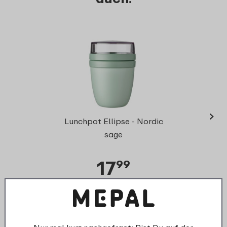
›
Sna
Lunchpot Ellipse - Nordic
sage
17
99
Details
Bestellen
D