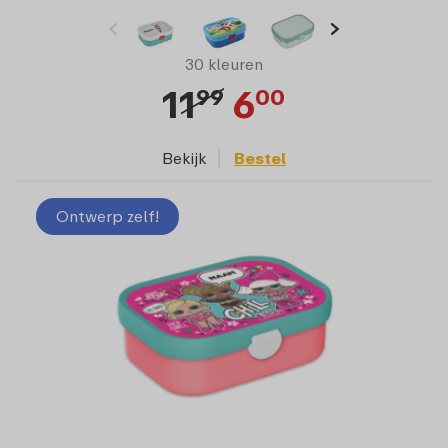
30 kleuren
11
6
99
00
Bekijk
Bestel
Ontwerp zelf!