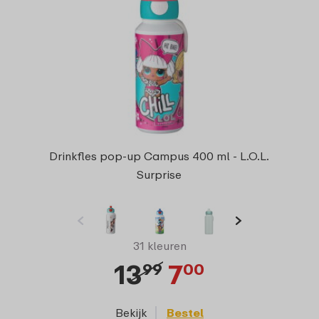
Drinkfles pop-up Campus 400 ml - L.O.L.
Surprise
31 kleuren
13
7
99
00
Bekijk
Bestel