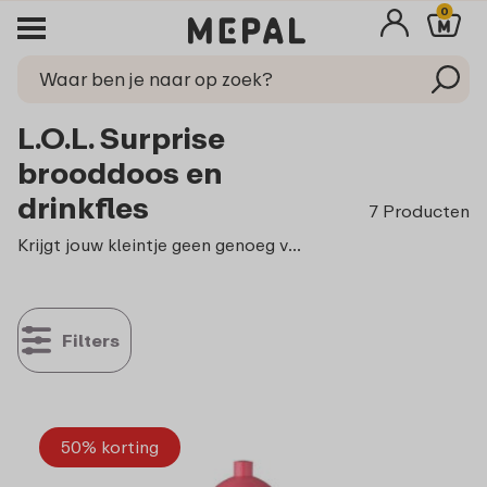
0
L.O.L. Surprise
brooddoos en
drinkfles
7 Producten
Krijgt jouw kleintje geen genoeg van alles dat met L.O.L. Surprise
Filters
50% korting