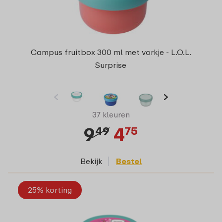
Campus fruitbox 300 ml met vorkje - L.O.L.
Surprise
37 kleuren
9
4
49
75
Bekijk
Bestel
25% korting