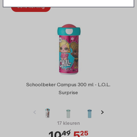
50% korting
Schoolbeker Campus 300 ml - L.O.L.
Surprise
17 kleuren
10
5
49
25