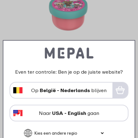
Ontwerp je eigen fruitbox Campus 300 ml -
L.O.L. Surprise
Even ter controle: Ben je op de juiste website?
Op
België - Nederlands
blijven
37 kleuren
14
11
99
24
Naar
USA - English
gaan
Bekijk
Bestel