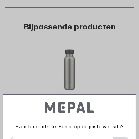
Bijpassende producten
›
Isole
Isoleerfles Ellipse 500 ml -
Nordic black
Even ter controle: Ben je op de juiste website?
30
23
99
24