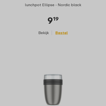
E
lunchpot Ellipse - Nordic black
9
19
Bekijk
Bestel