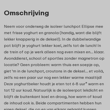
Omschrijving
Neem voor onderweg de isoleer lunchpot Ellipse mee
met frisse yoghurt en granola (handig, want die blijft
lekker knapperig in de deksel!). In de dubbelwandige
pot blijft je yoghurt lekker koel, zelfs tot de lunch! In
de trein of op je werk alleen nog even mixen en... klaar.
Avonddienst, school of sportles zonder magnetron op
locatie? Geen probleem: warm thuis een soepje op,
giet 'm in de lunchpot, croutons in de deksel... et voilá,
zelfs na een paar uur nog een lekker warme maaltijd!
Deze yoghurtbeker houdt je eten tot 6-8 uur* warm en
tot 12 uur koud. Natuurlijk is de isoleerpot lekdicht en
blijft de buitenkant koel en droog, hoe warm of koud
de inhoud ook is. Beide compartimenten hebben hun
eigen deksel, die op en van elkaar gehaald kunnen