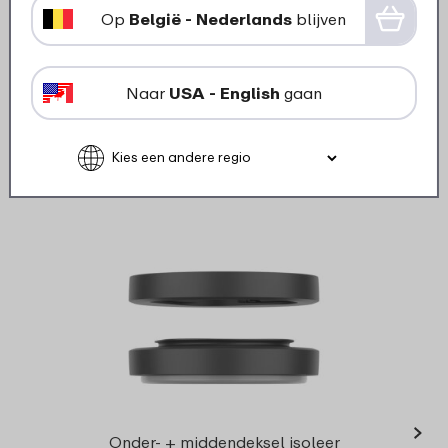
Op
België - Nederlands
blijven
Bekijk
Bestel
Naar
USA - English
gaan
Onderdelen voor dit product
›
Conta
Onder- + middendeksel isoleer