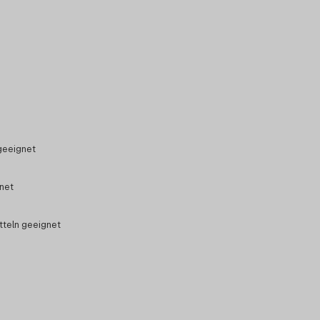
geeignet
gnet
tteln geeignet