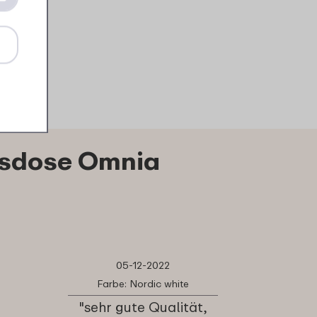
8
9
49
4
Details
Bestellen
Details
B
tsdose Omnia
05-12-2022
Farbe: Nordic white
"sehr gute Qualität,