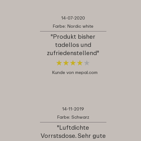
14-07-2020
Farbe: Nordic white
"Produkt bisher
tadellos und
zufriedenstellend"
★
★
★
★
★
★
★
★
★
★
Kunde von mepal.com
14-11-2019
Farbe: Schwarz
"Luftdichte
Vorrstsdose. Sehr gute