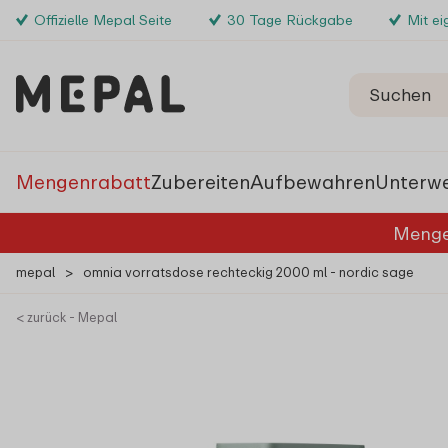
Offizielle Mepal Seite
30 Tage Rückgabe
Mit e
Mengenrabatt
Zubereiten
Aufbewahren
Unterw
Menge
mepal
>
omnia vorratsdose rechteckig 2000 ml - nordic sage
< zurück - Mepal