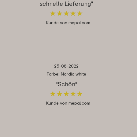
schnelle Lieferung"
★
★
★
★
★
★
★
★
★
★
Kunde von mepal.com
25-08-2022
Farbe: Nordic white
"Schön"
★
★
★
★
★
★
★
★
★
★
Kunde von mepal.com