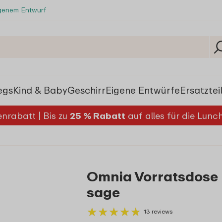
igenem Entwurf
egs
Kind & Baby
Geschirr
Eigene Entwürfe
Ersatztei
nrabatt | Bis zu
25 % Rabatt
auf alles für die Lun
Omnia Vorratsdose 
sage
★
★
★
★
★
★
★
★
★
★
13 reviews