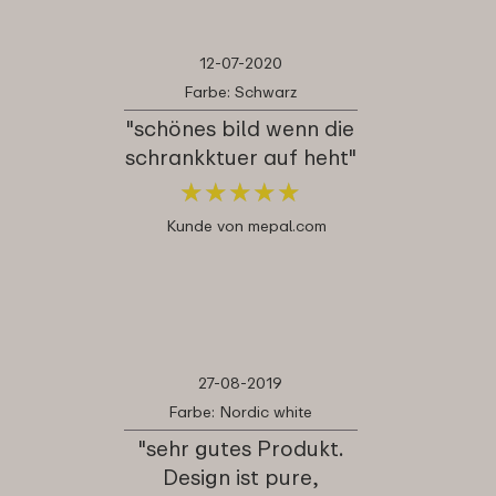
12-07-2020
Farbe: Schwarz
"schönes bild wenn die
schrankktuer auf heht"
★
★
★
★
★
★
★
★
★
★
Kunde von mepal.com
27-08-2019
Farbe: Nordic white
"sehr gutes Produkt.
Design ist pure,