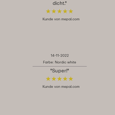
dicht."
★
★
★
★
★
★
★
★
★
★
Kunde von mepal.com
14-11-2022
Farbe: Nordic white
"Super!"
★
★
★
★
★
★
★
★
★
★
Kunde von mepal.com