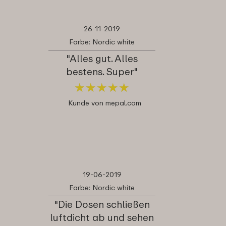
26-11-2019
Farbe: Nordic white
"Alles gut. Alles
bestens. Super"
★
★
★
★
★
★
★
★
★
★
Kunde von mepal.com
19-06-2019
Farbe: Nordic white
"Die Dosen schließen
luftdicht ab und sehen