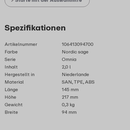
Starte mit der Auswahlhilfe
Spezifikationen
Artikelnummer
106413094700
Farbe
Nordic sage
Serie
Omnia
Inhalt
2,0 l
Hergestellt in
Niederlande
Material
SAN, TPE, ABS
Länge
145 mm
Höhe
217 mm
Gewicht
0,3 kg
Breite
94 mm