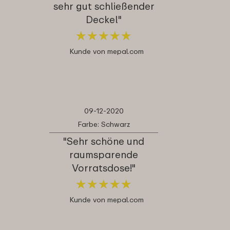
sehr gut schließender
Deckel"
★
★
★
★
★
★
★
★
★
★
Kunde von mepal.com
09-12-2020
Farbe: Schwarz
"Sehr schöne und
raumsparende
Vorratsdose!"
★
★
★
★
★
★
★
★
★
★
Kunde von mepal.com