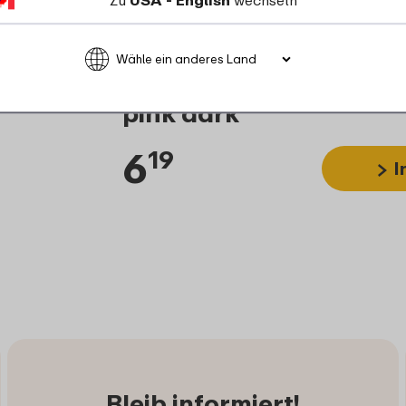
Zu
USA - English
wechseln
Deckel Wasserflasche F
pink dark
6
19
I
Bleib informiert!