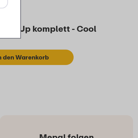
lip-Up komplett - Cool
n den Warenkorb
Mepal folgen