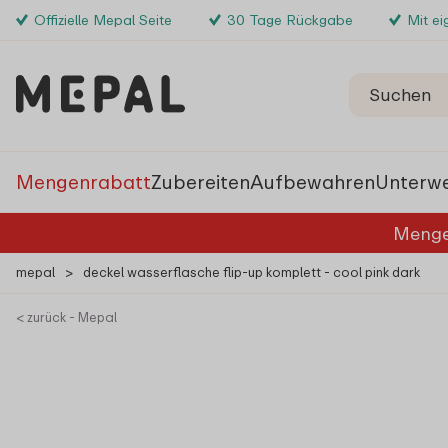
Offizielle Mepal Seite
30 Tage Rückgabe
Mit e
Mengenrabatt
Zubereiten
Aufbewahren
Unterw
Menge
mepal
>
deckel wasserflasche flip-up komplett - cool pink dark
< zurück - Mepal