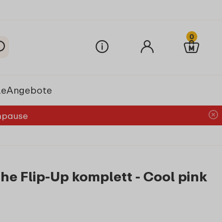
0
le
Angebote
chpause
e Flip-Up komplett - Cool pink