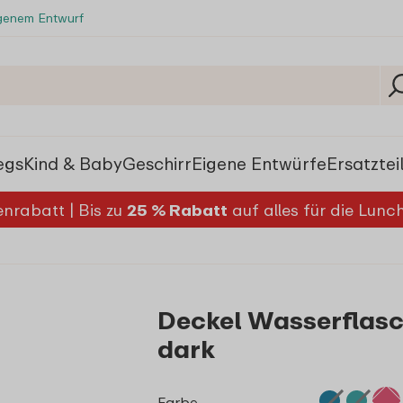
igenem Entwurf
egs
Kind & Baby
Geschirr
Eigene Entwürfe
Ersatztei
nrabatt | Bis zu
25 % Rabatt
auf alles für die Lun
Deckel Wasserflasch
dark
Farbe