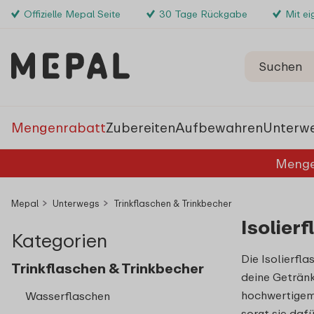
Offizielle Mepal Seite
30 Tage Rückgabe
Mit e
Mengenrabatt
Zubereiten
Aufbewahren
Unterw
Menge
Mepal
Unterwegs
Trinkflaschen & Trinkbecher
Isolier
Kategorien
Die Isolierfl
Trinkflaschen & Trinkbecher
deine Getränk
hochwertigem
Wasserflaschen
sorgt sie daf