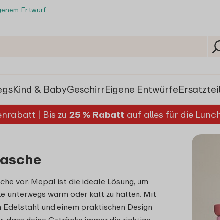
igenem Entwurf
egs
Kind & Baby
Geschirr
Eigene Entwürfe
Ersatztei
nrabatt | Bis zu
25 % Rabatt
auf alles für die Lun
flasche
asche von Mepal ist die ideale Lösung, um
e unterwegs warm oder kalt zu halten. Mit
 Edelstahl und einem praktischen Design
ür, dass deine Getränke immer die richtige