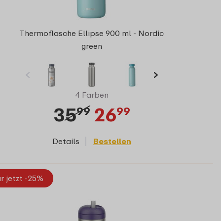
Thermoflasche Ellipse 900 ml - Nordic
green
4 Farben
35
26
99
99
Details
Bestellen
r jetzt -25%