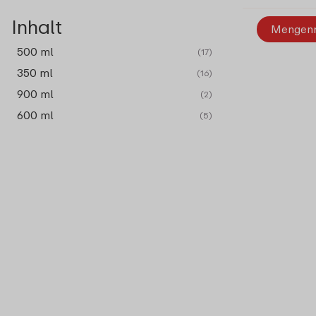
Inhalt
Mengen
500 ml
(17)
350 ml
(16)
900 ml
(2)
600 ml
(5)