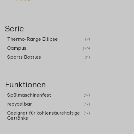
Serie
Thermo-Range Ellipse
(9)
Campus
(26)
Sports Bottles
(5)
Funktionen
Spülmaschinenfest
(17)
recycelbar
(12)
Geeignet für kohlensäurehaltige
(12)
Getränke