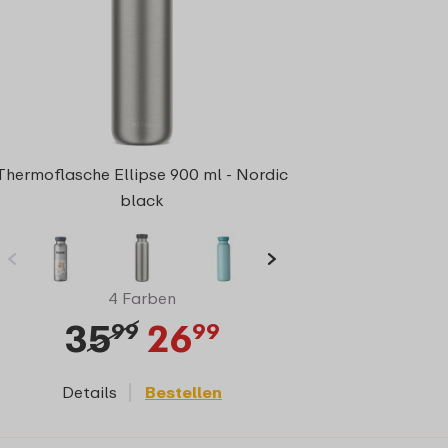
Thermoflasche Ellipse 900 ml - Nordic
black
4 Farben
35
26
99
99
Details
Bestellen