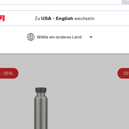
Zu
USA - English
wechseln
6 Farben
30
23
99
24
Details
Bestellen
t -25%
25