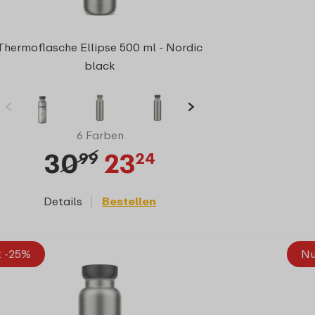
Thermoflasche Ellipse 500 ml - Nordic
black
6 Farben
30
23
99
24
Details
Bestellen
t -25%
Nu