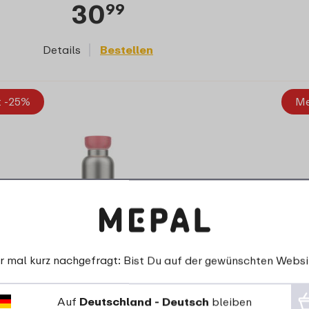
30
99
Details
Bestellen
t -25%
Me
r mal kurz nachgefragt: Bist Du auf der gewünschten Websi
Thermoflasche Ellipse 500 ml - Vivid
mauve
Auf
Deutschland - Deutsch
bleiben