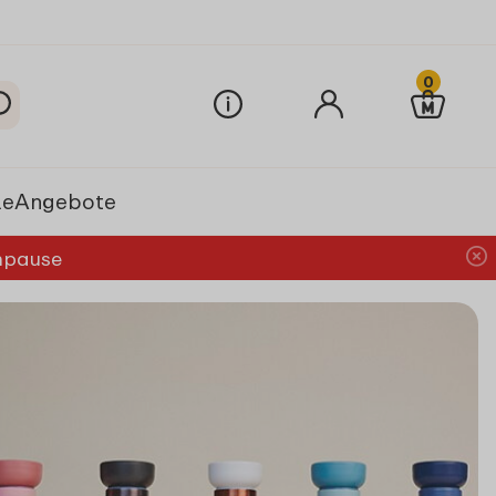
0
le
Angebote
chpause