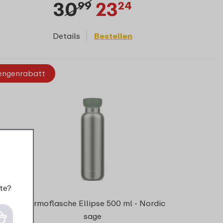
30
23
99
24
Details
Bestellen
ngenrabatt
te?
Thermoflasche Ellipse 500 ml - Nordic
sage