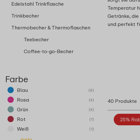
Edelstahl Trinkflasche
Temperatur ha
Trinkbecher
Getränke, die 
und perfekt f
Thermobecher & Thermoflaschen
Teebecher
Coffee-to-go-Becher
Farbe
Blau
(8)
Rosa
(4)
40 Produkte
Grün
(4)
Rot
25% Ra
(1)
Weiß
(1)
...mehr