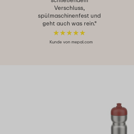
Verschluss,
spülmaschinenfest und
geht auch was rein."
★
★
★
★
★
★
★
★
★
★
Kunde von mepal.com