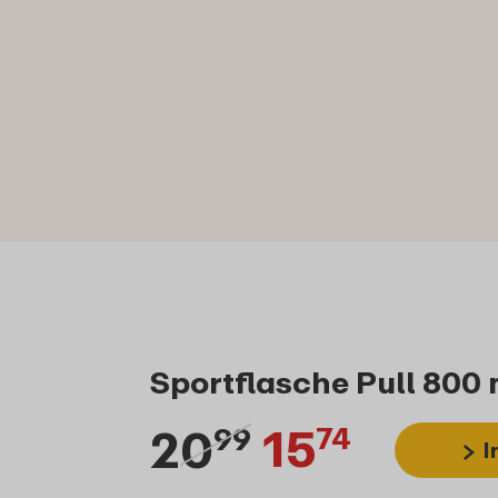
Sportflasche Pull 800 
20
15
99
74
I