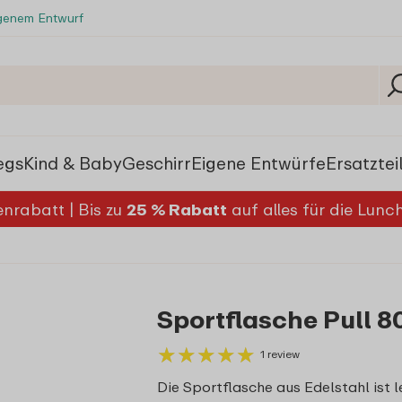
igenem Entwurf
egs
Kind & Baby
Geschirr
Eigene Entwürfe
Ersatztei
nrabatt | Bis zu
25 % Rabatt
auf alles für die Lun
Sportflasche Pull 8
★
★
★
★
★
★
★
★
★
★
1 review
Die Sportflasche aus Edelstahl ist le