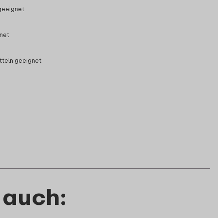
geeignet
gnet
tteln geeignet
 auch: