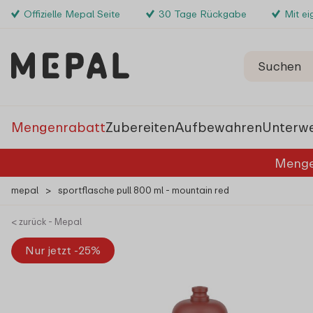
Offizielle Mepal Seite
30 Tage Rückgabe
Mit e
Mengenrabatt
Zubereiten
Aufbewahren
Unterw
Menge
mepal
>
sportflasche pull 800 ml - mountain red
< zurück - Mepal
Nur jetzt -25%