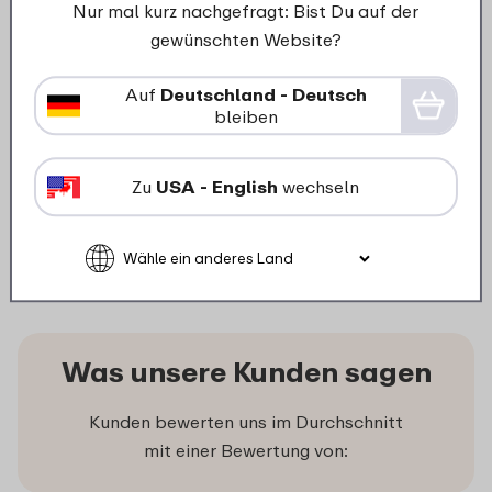
Nur mal kurz nachgefragt: Bist Du auf der
Trinkhalm mit
gewünschten Website?
Reinigungsbürste
Sportflasche Twist 600 ml -
Auf
Deutschland - Deutsch
bleiben
Frost grey
5
19
Zu
USA - English
wechseln
In den Warenkorb
Was unsere Kunden sagen
Kunden bewerten uns im Durchschnitt
mit einer Bewertung von: