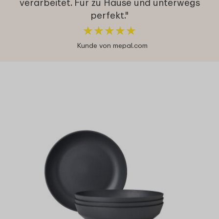
verarbeitet. Für zu Hause und unterwegs
perfekt."
★
★
★
★
★
★
★
★
★
★
Kunde von mepal.com