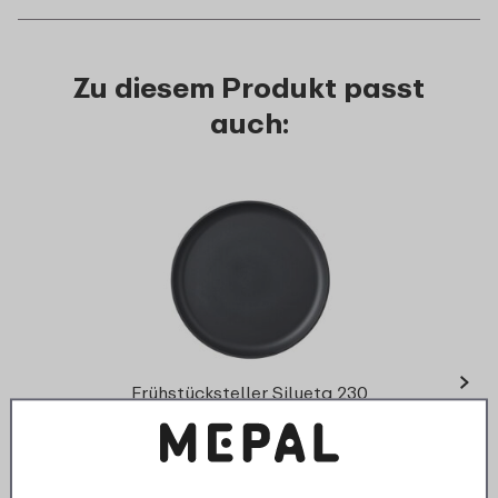
Zu diesem Produkt passt
auch:
›
Esst
Frühstücksteller Silueta 230
mm - Nordic black
8
49