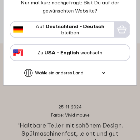
Nur mal kurz nachgefragt: Bist Du auf der
gewünschten Website?
Details
Bestellen
D
Auf
Deutschland - Deutsch
bleiben
Zu
USA - English
wechseln
Das sagen andere Kunden über
Set Suppenteller Silueta 210
mm 4 Stück:
25-11-2024
Farbe: Vivid mauve
"Haltbare Teller mit schönem Design.
Spülmaschinenfest, leicht und gut