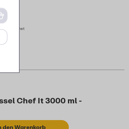
tteln geeignet
sel Chef It 3000 ml -
n den Warenkorb