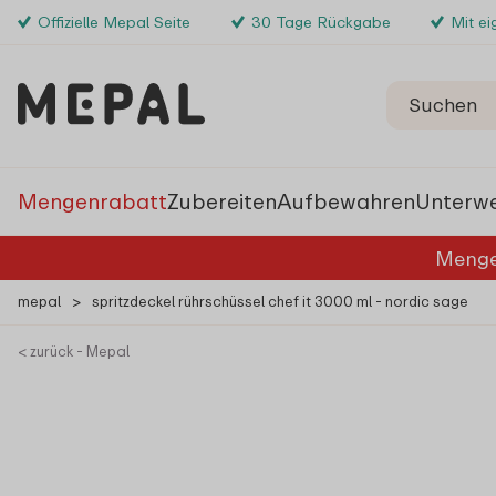
Offizielle Mepal Seite
30 Tage Rückgabe
Mit e
Mengenrabatt
Zubereiten
Aufbewahren
Unterw
Menge
mepal
>
spritzdeckel rührschüssel chef it 3000 ml - nordic sage
< zurück - Mepal