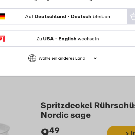
recycelbar
Auf
Deutschland - Deutsch
bleiben
Für den Kontakt mit Lebensmi
Zu
USA - English
wechseln
Spritzdeckel Rührschüs
Nordic sage
9
49
I