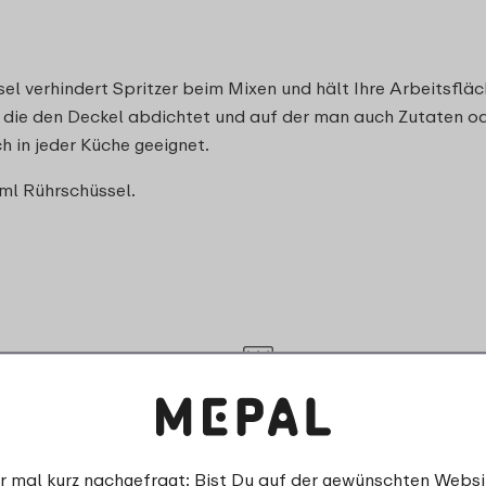
el verhindert Spritzer beim Mixen und hält Ihre Arbeitsfläc
e, die den Deckel abdichtet und auf der man auch Zutaten o
h in jeder Küche geeignet.
 ml Rührschüssel.
Spülmaschinenfest
Nicht für den Gefrierschrank 
r mal kurz nachgefragt: Bist Du auf der gewünschten Websi
Mikrowellengeeignet