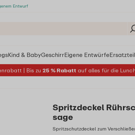
igenem Entwurf
egs
Kind & Baby
Geschirr
Eigene Entwürfe
Ersatztei
nrabatt | Bis zu
25 % Rabatt
auf alles für die Lun
Spritzdeckel Rührsc
sage
Spritzschutzdeckel zum Verschließe