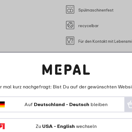
Spülmaschinenfest
recycelbar
Für den Kontakt mit Lebensmi
r mal kurz nachgefragt: Bist Du auf der gewünschten Websi
Auf
Deutschland - Deutsch
bleiben
 Kunden über Teigschaber 
Zu
USA - English
wechseln