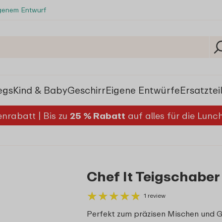
igenem Entwurf
egs
Kind & Baby
Geschirr
Eigene Entwürfe
Ersatztei
nrabatt | Bis zu
25 % Rabatt
auf alles für die Lun
Chef It Teigschaber
★
★
★
★
★
★
★
★
★
★
1 review
Perfekt zum präzisen Mischen und G