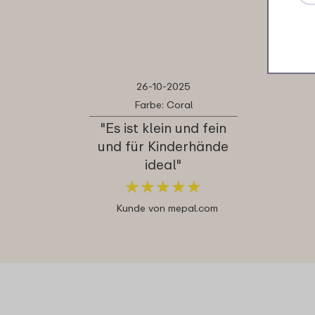
26-10-2025
Farbe: Coral
"Es ist klein und fein
und für Kinderhände
ideal"
★
★
★
★
★
★
★
★
★
★
Kunde von mepal.com