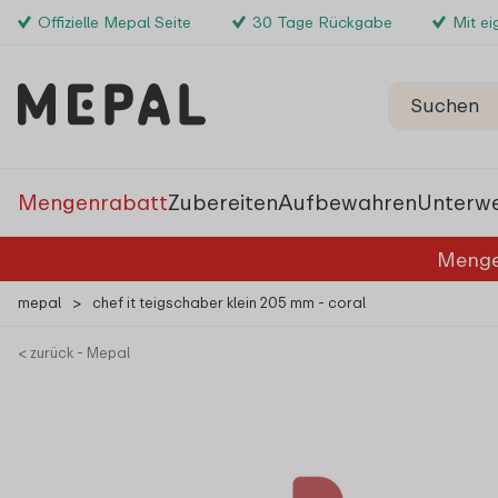
Offizielle Mepal Seite
30 Tage Rückgabe
Mit e
Mengenrabatt
Zubereiten
Aufbewahren
Unterw
Menge
mepal
>
chef it teigschaber klein 205 mm - coral
< zurück - Mepal