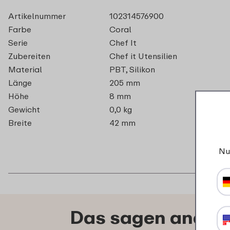
Artikelnummer
102314576900
Farbe
Coral
Serie
Chef It
Zubereiten
Chef it Utensilien
Material
PBT, Silikon
Länge
205 mm
Höhe
8 mm
Gewicht
0,0 kg
Breite
42 mm
Nu
Das sagen andere