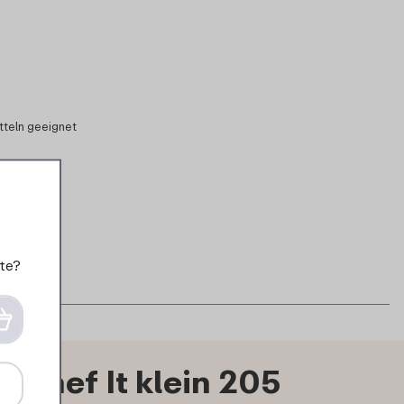
tteln geeignet
te?
Chef It klein 205