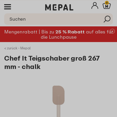
0
Mengenrabatt | Bis zu
25 % Rabatt
auf alles für
die Lunchpause
< zurück - Mepal
Chef It Teigschaber groß 267
mm - chalk