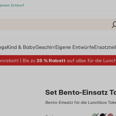
igenem Entwurf
egs
Kind & Baby
Geschirr
Eigene Entwürfe
Ersatztei
nrabatt | Bis zu
25 % Rabatt
auf alles für die Lun
Set Bento-Einsatz Ta
Bento-Einsatz für die Lunchbox Take