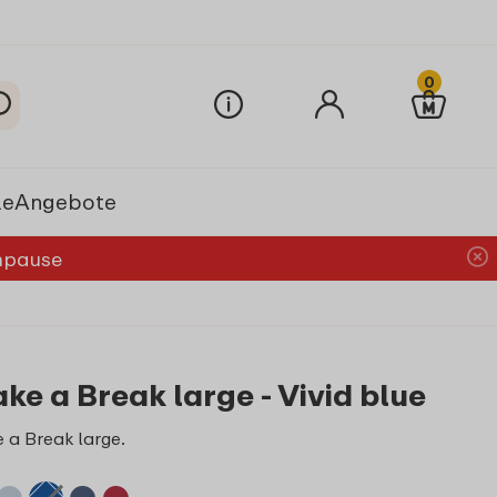
0
le
Angebote
chpause
ke a Break large - Vivid blue
 a Break large.