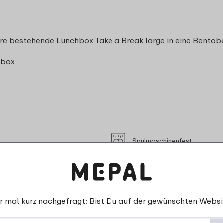
hre bestehende Lunchbox Take a Break large in eine Bentob
hbox
Spülmaschinenfest
box Take a Break
Mikrowellengeeignet (ohne D
Für den Kontakt mit Lebensmi
r mal kurz nachgefragt: Bist Du auf der gewünschten Websi