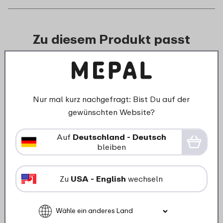
Zu diesem Produkt passt
auch:
Nur mal kurz nachgefragt: Bist Du auf der
gewünschten Website?
Auf
Deutschland - Deutsch
bleiben
›
Schal
Schale Silueta 750 ml - Nordic
Zu
USA - English
wechseln
sage
7
49