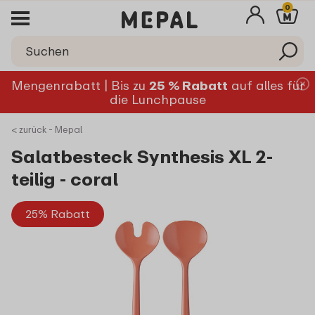
0
Mengenrabatt | Bis zu
25 % Rabatt
auf alles für
die Lunchpause
< zurück - Mepal
Salatbesteck Synthesis XL 2-
teilig - coral
25% Rabatt