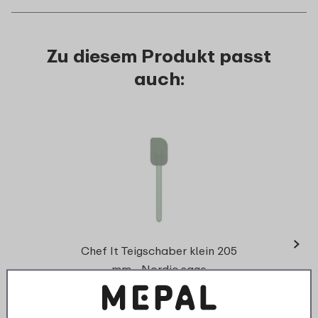
Zu diesem Produkt passt
auch:
›
Sieb C
Chef It Teigschaber klein 205
mm - Nordic sage
5
49