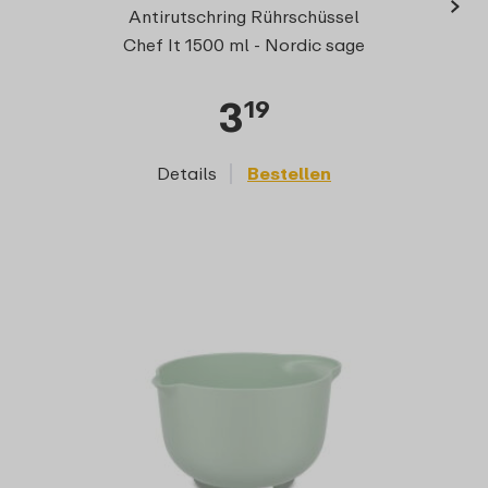
›
Deck
Antirutschring Rührschüssel
15
Chef It 1500 ml - Nordic sage
3
19
Details
Bestellen
D