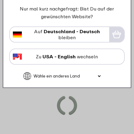
Nur mal kurz nachgefragt: Bist Du auf der
Details
Bestellen
D
gewünschten Website?
Auf
Deutschland - Deutsch
bleiben
Ersatzteile für dieses Produkt
Zu
USA - English
wechseln