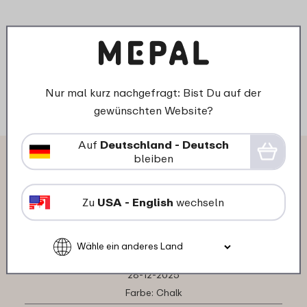
3
19
Details
Bestellen
D
Nur mal kurz nachgefragt: Bist Du auf der
gewünschten Website?
Auf
Deutschland - Deutsch
bleiben
Das sagen andere Kunden über
Rührbecher Chef It 1000 ml mit
Zu
USA - English
wechseln
deckel:
28-12-2025
Farbe: Chalk