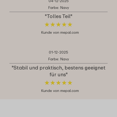
04-12-2025
Farbe: Navy
"Tolles Teil"
★
★
★
★
★
★
★
★
★
★
Kunde von mepal.com
01-12-2025
Farbe: Navy
"Stabil und praktisch, bestens geeignet
für uns"
★
★
★
★
★
★
★
★
★
★
Kunde von mepal.com