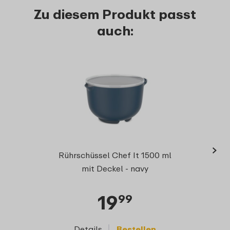
Zu diesem Produkt passt
auch:
›
Chef 
Rührschüssel Chef It 1500 ml
mit Deckel - navy
19
99
Details
Bestellen
D