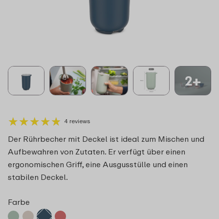
2+
★
★
★
★
★
★
★
★
★
★
4 reviews
Der Rührbecher mit Deckel ist ideal zum Mischen und
Aufbewahren von Zutaten. Er verfügt über einen
ergonomischen Griff, eine Ausgusstülle und einen
stabilen Deckel.
Farbe