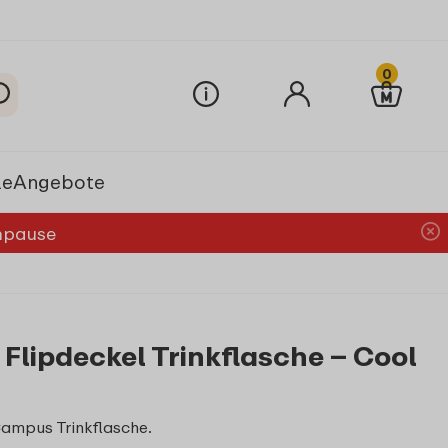
0
le
Angebote
chpause
Flipdeckel Trinkflasche – Cool
Campus Trinkflasche.