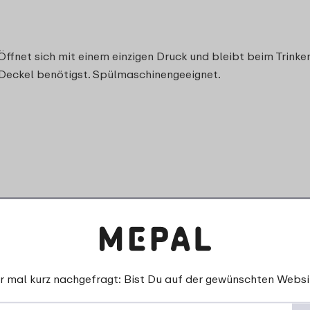
fnet sich mit einem einzigen Druck und bleibt beim Trinken 
n Deckel benötigst. Spülmaschinengeeignet.
Spülmaschinenfest
 Campus
r mal kurz nachgefragt: Bist Du auf der gewünschten Websi