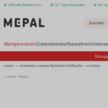
Offizielle Mepal Seite
30 Tage Rückgabe
Mit e
Mengenrabatt
Zubereiten
Aufbewahren
Unterw
Menge
mepal
>
kompletter campus flipdeckel trinkflasche – cool blue
< zurück - Mepal