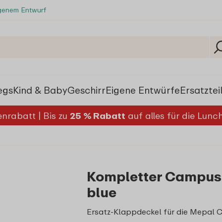
igenem Entwurf
egs
Kind & Baby
Geschirr
Eigene Entwürfe
Ersatztei
nrabatt | Bis zu
25 % Rabatt
auf alles für die Lun
Kompletter Campus 
blue
Ersatz-Klappdeckel für die Mepal 