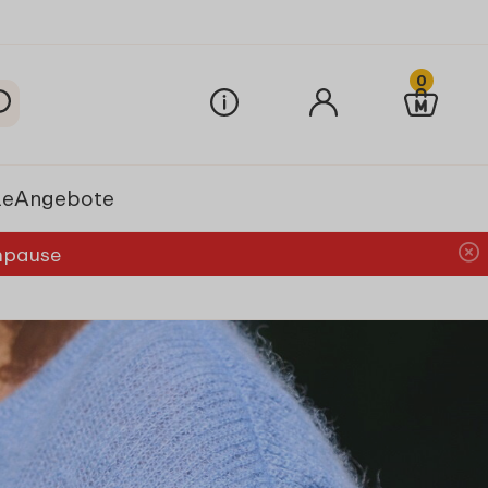
0
le
Angebote
chpause