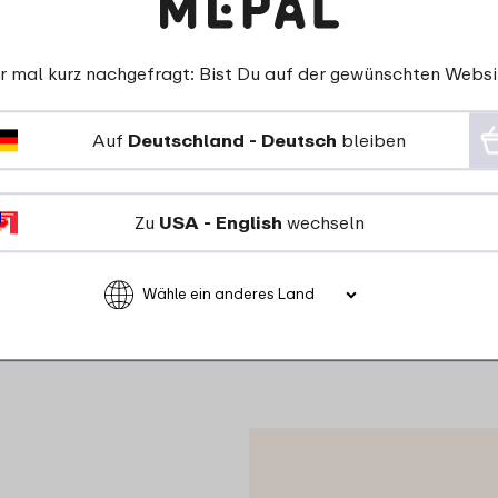
at im Glas“?
ie schmecken
ast du immer
r mal kurz nachgefragt: Bist Du auf der gewünschten Websi
 sparst dir
ause.
Auf
Deutschland - Deutsch
bleiben
rische und
ich auch ohne
Zu
USA - English
wechseln
n. So
ür unterwegs