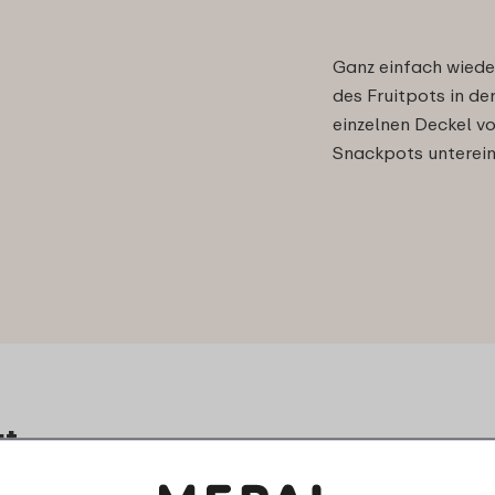
Ganz einfach wiede
des Fruitpots in de
einzelnen Deckel v
Snackpots unterei
at