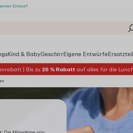
igenem Entwurf
egs
Kind & Baby
Geschirr
Eigene Entwürfe
Ersatztei
nrabatt | Bis zu
25 % Rabatt
auf alles für die Lun
ken
: Die Mitnahme von