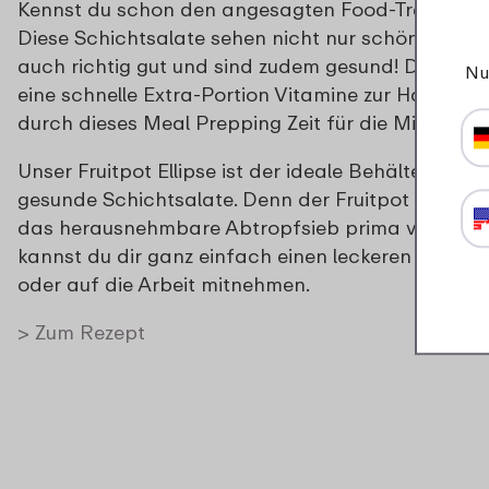
Kennst du schon den angesagten Food-Trend „Sal
Diese Schichtsalate sehen nicht nur schön aus, s
auch richtig gut und sind zudem gesund! Damit h
Nu
eine schnelle Extra-Portion Vitamine zur Hand und
durch dieses Meal Prepping Zeit für die Mittagsp
Unser Fruitpot Ellipse ist der ideale Behälter für f
gesunde Schichtsalate. Denn der Fruitpot lässt s
das herausnehmbare Abtropfsieb prima verwende
kannst du dir ganz einfach einen leckeren Salat f
oder auf die Arbeit mitnehmen.
> Zum Rezept