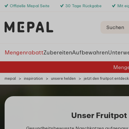
Offizielle Mepal Seite
30 Tage Rückgabe
Mit e
Mengenrabatt
Zubereiten
Aufbewahren
Unterw
Menge
mepal
>
inspiration
>
unsere helden
>
jetzt den fruitpot entdec
Unser Fruitpot
Gesundheitsbewusste Naschkatzen aufgepasst