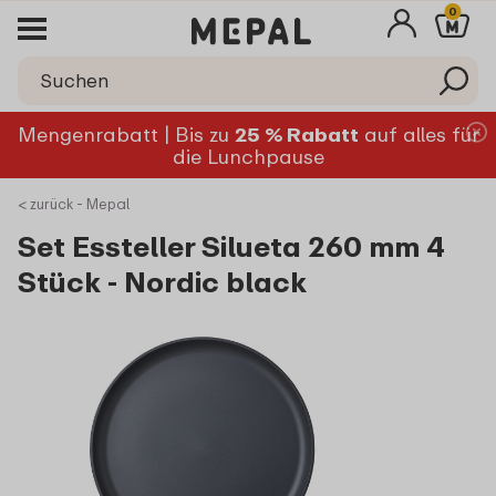
0
Mengenrabatt | Bis zu
25 % Rabatt
auf alles für
die Lunchpause
< zurück - Mepal
Set Essteller Silueta 260 mm 4
Stück - Nordic black