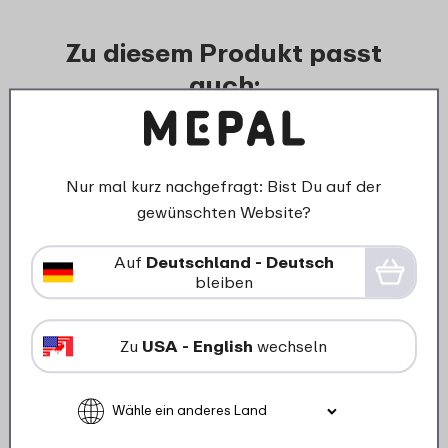
Zu diesem Produkt passt
auch:
Nur mal kurz nachgefragt: Bist Du auf der
gewünschten Website?
Auf
Deutschland - Deutsch
bleiben
›
Schale
Suppenteller Silueta 210 mm -
Zu
USA - English
wechseln
Nordic black
8
49