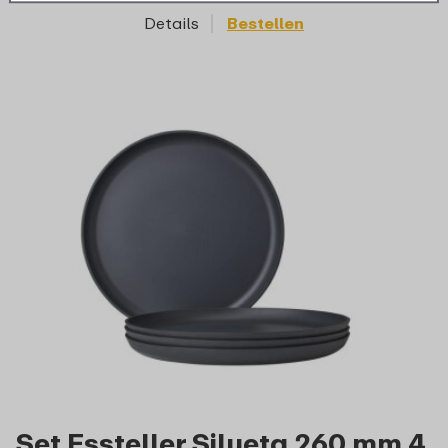
Details
Bestellen
D
Set Essteller Silueta 260 mm 4