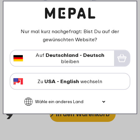
Nur mal kurz nachgefragt: Bist Du auf der
gewünschten Website?
Auf
Deutschland - Deutsch
bleiben
EasyClip Deckel komplett
Zu
USA - English
wechseln
Frischhaltedose 2250 ml -
Nordic sage
9
69
In den Warenkorb