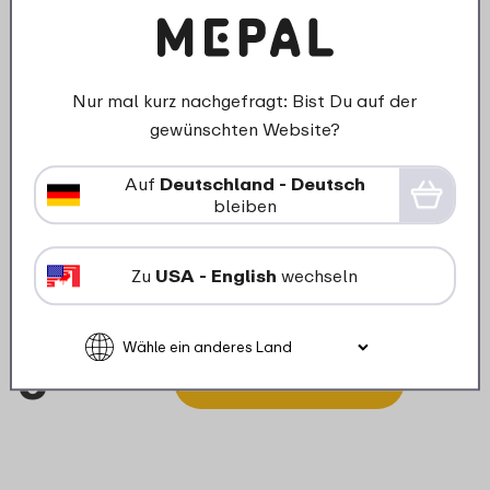
Nur mal kurz nachgefragt: Bist Du auf der
gewünschten Website?
Auf
Deutschland - Deutsch
bleiben
Deckel Thermoflasche Ellipse
Zu
USA - English
wechseln
900 ml - Nordic pink
5
69
In den Warenkorb