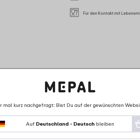
Für den Kontakt mit Lebensmi
dere Kunden über Deckel 
r mal kurz nachgefragt: Bist Du auf der gewünschten Websi
2250/3000 ml:
Auf
Deutschland - Deutsch
bleiben