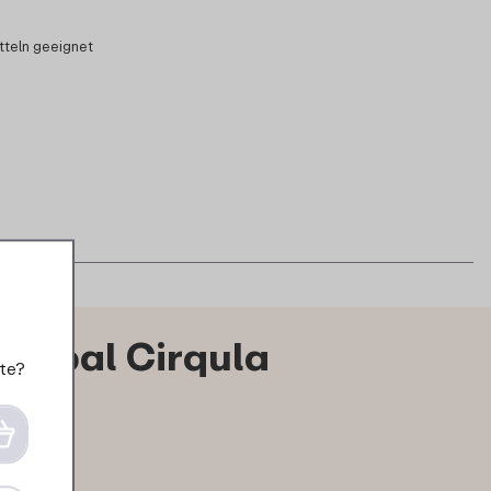
tteln geeignet
Mepal Cirqula
te?