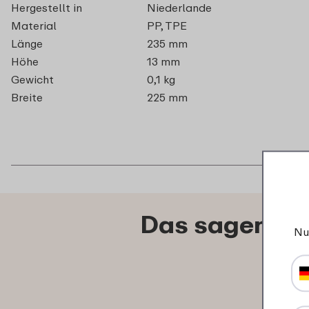
Hergestellt in
Niederlande
Material
PP, TPE
Länge
235 mm
Höhe
13 mm
Gewicht
0,1 kg
Breite
225 mm
Das sagen an
Nu