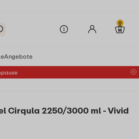
0
le
Angebote
chpause
l Cirqula 2250/3000 ml - Vivid