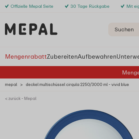
Offizielle Mepal Seite
30 Tage Rückgabe
Mit e
Mengenrabatt
Zubereiten
Aufbewahren
Unterw
Menge
mepal
>
deckel multischüssel cirqula 2250/3000 ml - vivid blue
< zurück - Mepal