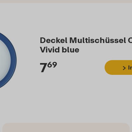
Deckel Multischüssel 
Vivid blue
7
69
I