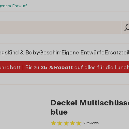
igenem Entwurf
egs
Kind & Baby
Geschirr
Eigene Entwürfe
Ersatztei
nrabatt | Bis zu
25 % Rabatt
auf alles für die Lun
Deckel Multischüsse
blue
★
★
★
★
★
★
★
★
★
★
2 reviews