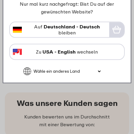
Nur mal kurz nachgefragt: Bist Du auf der
gewünschten Website?
Auf
Deutschland - Deutsch
Deckel Cirqula rechteckig
bleiben
500/750 ml - Nordic blue
3
Zu
USA - English
wechseln
69
In den Warenkorb
Was unsere Kunden sagen
Kunden bewerten uns im Durchschnitt
mit einer Bewertung von: