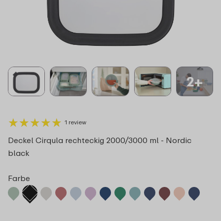
2+
★
★
★
★
★
★
★
★
★
★
1 review
Deckel Cirqula rechteckig 2000/3000 ml - Nordic
black
Farbe