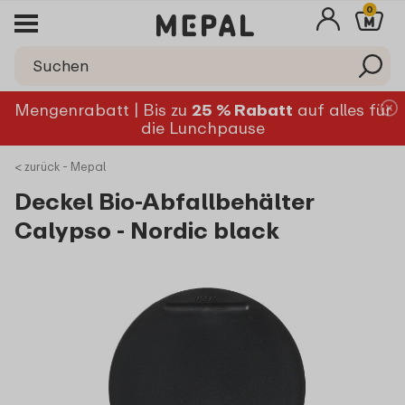
0
Mengenrabatt | Bis zu
25 % Rabatt
auf alles für
die Lunchpause
< zurück - Mepal
Deckel Bio-Abfallbehälter
Calypso - Nordic black