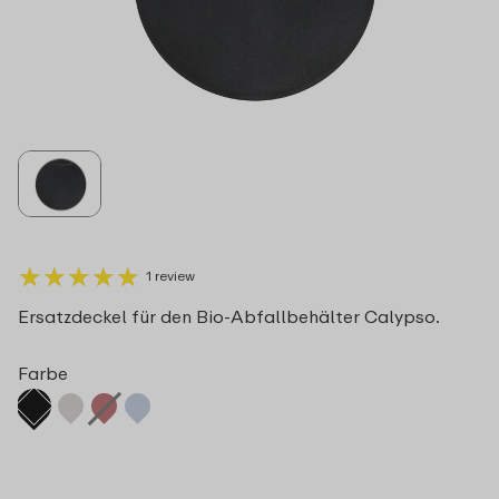
★
★
★
★
★
★
★
★
★
★
1 review
Ersatzdeckel für den Bio-Abfallbehälter Calypso.
Farbe