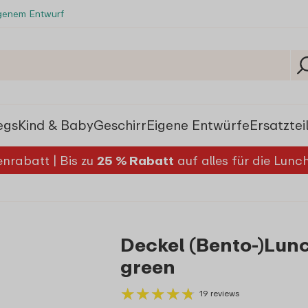
igenem Entwurf
egs
Kind & Baby
Geschirr
Eigene Entwürfe
Ersatztei
nrabatt | Bis zu
25 % Rabatt
auf alles für die Lun
Deckel (Bento-)Lunc
green
★
★
★
★
★
★
★
★
★
★
19 reviews