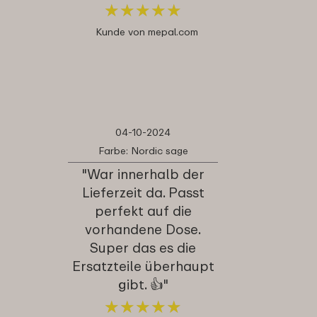
★
★
★
★
★
★
★
★
★
★
Kunde von mepal.com
04-10-2024
Farbe: Nordic sage
"War innerhalb der
Lieferzeit da. Passt
perfekt auf die
vorhandene Dose.
Super das es die
Ersatzteile überhaupt
gibt. 👍"
★
★
★
★
★
★
★
★
★
★