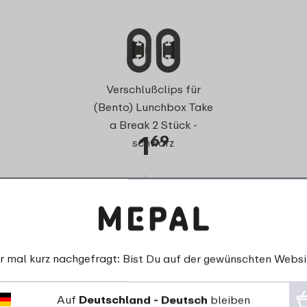
Verschlußclips für
(Bento) Lunchbox Take
a Break 2 Stück -
1
69
schwarz
Details
Bestellen
r mal kurz nachgefragt: Bist Du auf der gewünschten Websi
re Kunden über Deckel (B
Auf
Deutschland - Deutsch
bleiben