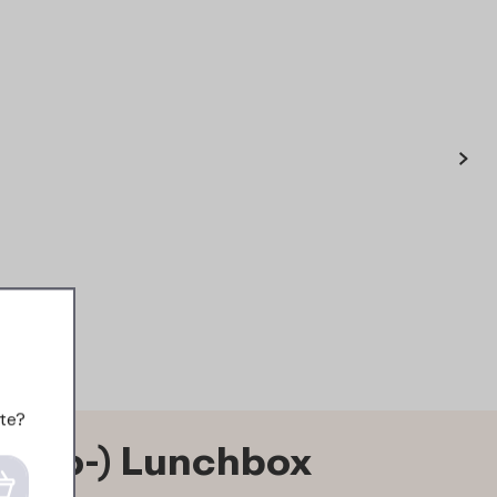
›
te?
ento-) Lunchbox