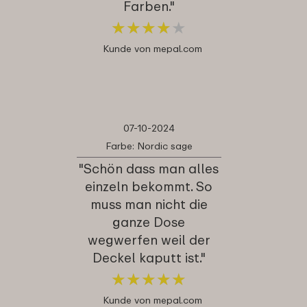
Farben."
★
★
★
★
★
★
★
★
★
★
Kunde von mepal.com
07-10-2024
Farbe: Nordic sage
"Schön dass man alles
einzeln bekommt. So
muss man nicht die
ganze Dose
wegwerfen weil der
Deckel kaputt ist."
★
★
★
★
★
★
★
★
★
★
Kunde von mepal.com