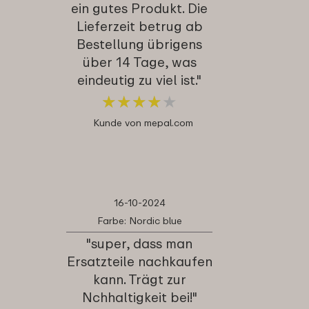
ein gutes Produkt. Die
Lieferzeit betrug ab
Bestellung übrigens
über 14 Tage, was
eindeutig zu viel ist."
★
★
★
★
★
★
★
★
★
★
Kunde von mepal.com
16-10-2024
Farbe: Nordic blue
"super, dass man
Ersatzteile nachkaufen
kann. Trägt zur
Nchhaltigkeit bei!"