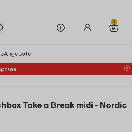
0
le
Angebote
chpause
hbox Take a Break midi - Nordic