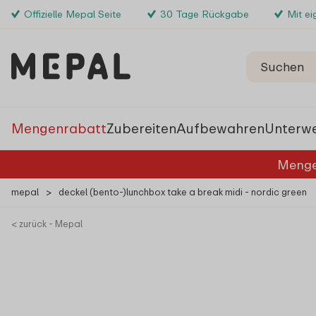
Offizielle Mepal Seite
30 Tage Rückgabe
Mit e
Mengenrabatt
Zubereiten
Aufbewahren
Unterw
Menge
mepal
>
deckel (bento-)lunchbox take a break midi - nordic green
< zurück - Mepal