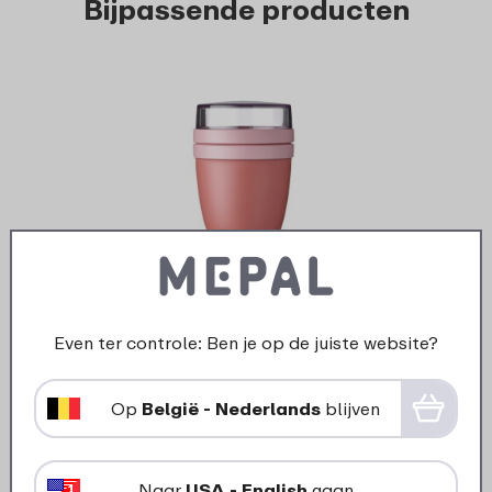
Bijpassende producten
›
Lunch
Lunchpot Ellipse - Vivid
mauve
Even ter controle: Ben je op de juiste website?
17
99
Op
België - Nederlands
blijven
Bekijk
Bestel
Naar
USA - English
gaan